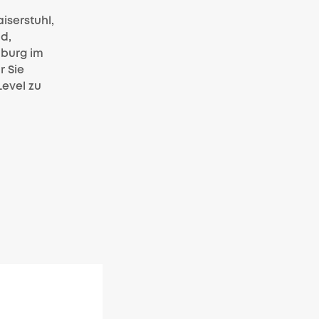
iserstuhl,
d,
nburg im
r Sie
Level zu