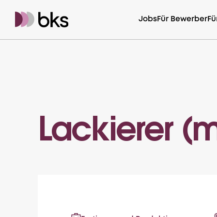
Jobs
Für Bewerber
Fü
Lackierer (