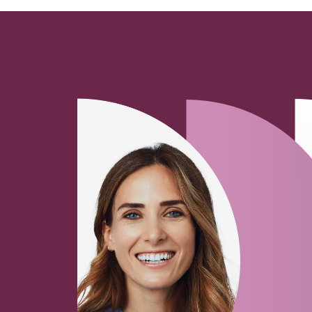
CNC Mitarbeiter (m/w/d)
Fertigung und Produktion
79256
Buchenbach, Breisgau
July 29, 2026