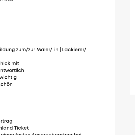
dung zum/zur Maler/-in | Lackierer/-
hick mit
ntwortlich
 wichtig
 schön
rtrag
hland Ticket