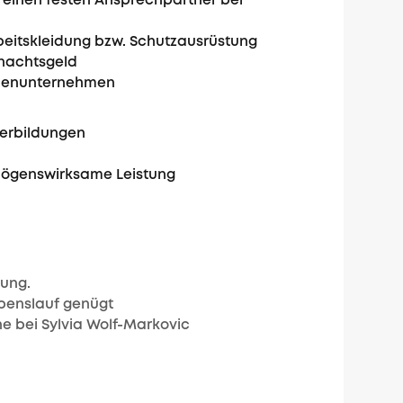
 einen festen Ansprechpartner bei
rbeitskleidung bzw. Schutzausrüstung
nachtsgeld
denunternehmen
terbildungen
rmögenswirksame Leistung
bung.
ebenslauf genügt
e bei Sylvia Wolf-Markovic