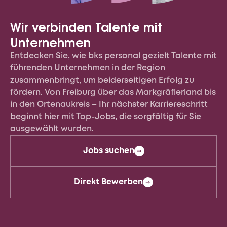
Wir verbinden Talente mit
Produktionsmitarbeiter:Inn
Unternehmen
(m/w/d)
Entdecken Sie, wie bks personal gezielt Talente mit
führenden Unternehmen in der Region
zusammenbringt, um beiderseitigen Erfolg zu
Fertigung und Produktion
fördern. Von Freiburg über das Markgräflerland bis
in den Ortenaukreis – Ihr nächster Karriereschritt
79256
Buchenbach, Breisgau
beginnt hier mit Top-Jobs, die sorgfältig für Sie
Vollzeit
ausgewählt wurden.
Jobs suchen
July 13, 2026
Direkt Bewerben