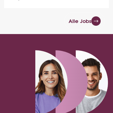
Alle Jobs
Staplerfahrer (m/w/d)
Fertigung und Produktion
79256
Buchenbach, Breisgau
Vollzeit
July 29, 2026