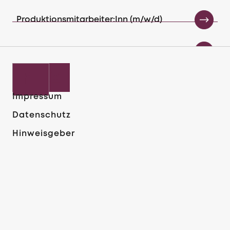
Metallverarbeitung
Produktionsmitarbeiter:Inn (m/w/d)
79576
Weil am Rhein
Vollzeit
Industriemechaniker (m/w/d)
Produktionsmitarbeiter (m/w/d)
Verpackung
Impressum
June 1, 2026
Datenschutz
Fachkraft für Lagerlogistik (w/m/d)
Hinweisgeber
Maschinenbediener Schleiftechnik (m/w/d)
Maschinenbediener
Schleiftechnik (m/w/d)
Produktionsmitarbeiter (m/w/d)
Medizientechnik
Metallverarbeitung
Produktionsmitarbeiter (m/w/d)