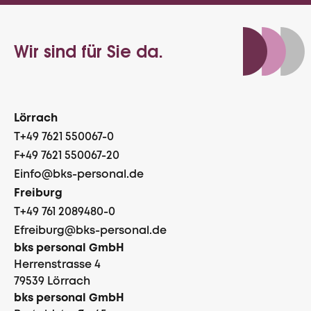
Industriemechaniker
(m/w/d)
Wir sind für Sie da.
Metallverarbeitung
79677
Schönau
Lörrach
Vollzeit
T
+49 7621 550067-0
F
+49 7621 550067-20
E
info@bks-personal.de
Freiburg
July 13, 2026
T
+49 761 2089480-0
E
freiburg@bks-personal.de
bks personal GmbH
Herrenstrasse 4
79539 Lörrach
Produktionsmitarbeiter
bks personal GmbH
(m/w/d) Verpackung