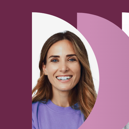
Fertigung und Produktion
79256
Buchenbach, Breisgau
July 29, 2026
Anlagen- und Maschinenfüh
(m/w/d)