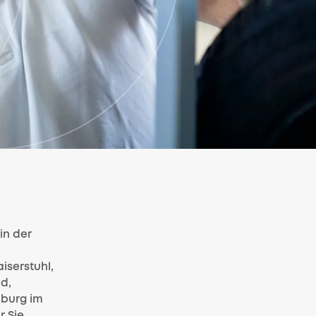
in der
iserstuhl,
d,
nburg im
r Sie