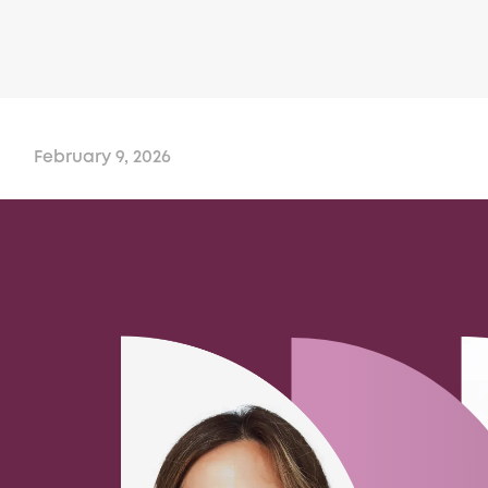
February 9, 2026
CNC Mitarbeiter (m/w/d)
Fertigung und Produktion
79256
Buchenbach, Breisgau