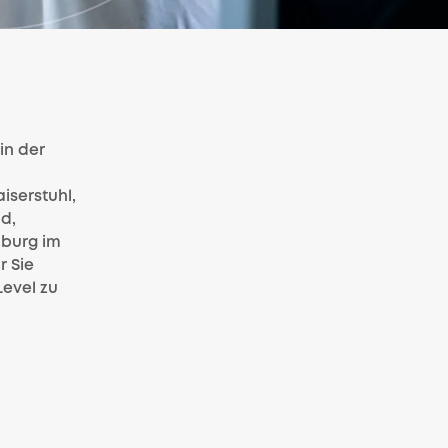
in der
iserstuhl,
d,
nburg im
r Sie
Level zu