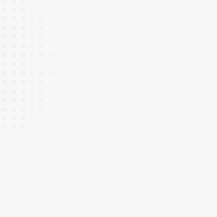
Medientechnologe Druck / Drucker
(m/w/d)
Architekt, Bauingenieur, Bautechniker
CNC Einrichter (m/w/d)
Maschinenbediener/ Einrichter (m/w/d)
Maschinenbediener/ Maschinen- und
Anlagenführer (m/w/d)
Hausmeister (m/w/d)
Maschinenbediener (m/w/d)